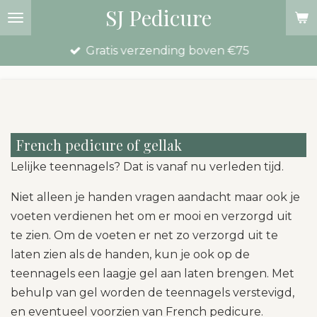
SJ Pedicure
Ga
direct
Gratis verzending boven €75
naar
de
hoofdinhoud
French pedicure of gellak
Lelijke teennagels? Dat is vanaf nu verleden tijd.
Niet alleen je handen vragen aandacht maar ook je
voeten verdienen het om er mooi en verzorgd uit
te zien. Om de voeten er net zo verzorgd uit te
laten zien als de handen, kun je ook op de
teennagels een laagje gel aan laten brengen. Met
behulp van gel worden de teennagels verstevigd,
en eventueel voorzien van French pedicure.