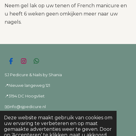
Neem gel lak op uw tenen of French manicure en
u heeft 6 weken geen omkijken meer naar uw
nagels.
F
I
W
a
n
h
c
s
a
SJ Pedicure & Nails by Shania
e
t
t
📍Nieuwe langeweg 121
b
a
s
o
g
A
📍3194 DC Hoogvliet
o
r
p
k
a
p
✉️info@sjpedicure.nl
m
📞06-22727473 📱ook bereikbaar via
whatsapp
Deze website maakt gebruik van cookies om
uw ervaring te verbeteren en op maat
© 2024 - 2026 SJ Pedicure
gemaakte advertenties weer te geven. Door
op ‘Accepteren’ te klikken, gaat u akkoord