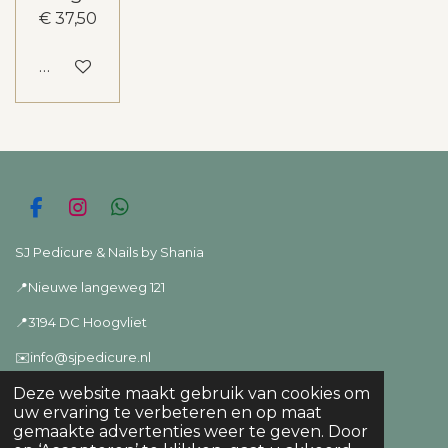
€ 37,50
In winkelwagen
F
I
W
a
n
h
c
s
a
SJ Pedicure & Nails by Shania
e
t
t
📍Nieuwe langeweg 121
b
a
s
o
g
A
📍3194 DC Hoogvliet
o
r
p
k
a
p
✉️info@sjpedicure.nl
m
📞06-22727473 📱ook bereikbaar via
whatsapp
Deze website maakt gebruik van cookies om
uw ervaring te verbeteren en op maat
© 2024 - 2026 SJ Pedicure
gemaakte advertenties weer te geven. Door