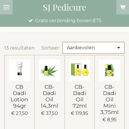
SJ Pedicure
Ga
direct
Gratis verzending boven €75
naar
de
hoofdinhoud
13 resultaten
Sorteer:
CB
CB-
CB-
CB-
Dadi
Dadi
Dadi
Dadi
Lotion
Oil
Oil
Oil
94gr
14,3ml
72ml
Mini
3,75ml
€ 27,50
€ 37,50
€ 119,95
€ 8,95