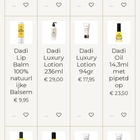
In winkelwagen
In winkelwagen
In winkelwagen
In winkelw
Dadi
Dadi
Dadi
Dadi
Lip
Luxury
Luxury
Oil
Balm
Lotion
Lotion
14,3ml
100%
236ml
94gr
met
natuurl
pipetd
€ 29,00
€ 17,95
ijke
op
Balsem
€ 23,50
€ 9,95
In winkelwagen
In winkelwagen
In winkelwagen
In winkelw