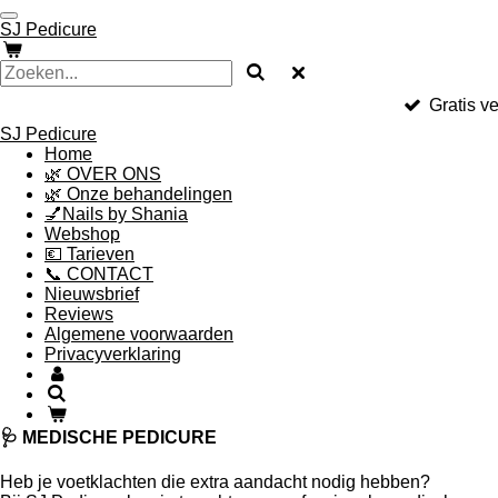
Ga
SJ Pedicure
direct
naar
de
hoofdinhoud
Gratis v
SJ Pedicure
Home
🌿 OVER ONS
🌿 Onze behandelingen
💅Nails by Shania
Webshop
💶 Tarieven
📞 CONTACT
Nieuwsbrief
Reviews
Algemene voorwaarden
Privacyverklaring
🩺 MEDISCHE PEDICURE
Heb je voetklachten die extra aandacht nodig hebben?