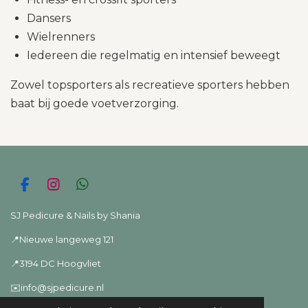
Dansers
Wielrenners
Iedereen die regelmatig en intensief beweegt
Zowel topsporters als recreatieve sporters hebben
baat bij goede voetverzorging.
F
I
W
a
n
h
c
s
a
SJ Pedicure & Nails by Shania
e
t
t
📍Nieuwe langeweg 121
b
a
s
o
g
A
📍3194 DC Hoogvliet
o
r
p
k
a
p
✉️info@sjpedicure.nl
m