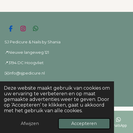
F
I
W
a
n
h
c
s
a
SJ Pedicure & Nails by Shania
e
t
t
📍Nieuwe langeweg 121
b
a
s
o
g
A
📍3194 DC Hoogvliet
o
r
p
k
a
p
✉️info@sjpedicure.nl
m
📞06-22727473 📱ook bereikbaar via
whatsapp
Deze website maakt gebruik van cookies om
uw ervaring te verbeteren en op maat
© 2024 - 2026 SJ Pedicure
gemaakte advertenties weer te geven. Door
op ‘Accepteren’ te klikken, gaat u akkoord
met het gebruik van alle cookies.
Afwijzen
Accepteren
E-mailadres
Telefoonnummer
Kaart
Facebook
WhatsApp