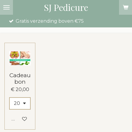
SJ Pedicure
Ga
direct
s verzending boven €75
naar
de
hoofdinhoud
Cadeau
bon
€ 20,00
In winkelwagen