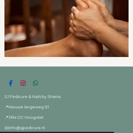
F
I
W
a
n
h
c
s
a
SJ Pedicure & Nails by Shania
e
t
t
📍Nieuwe langeweg 121
b
a
s
o
g
A
📍3194 DC Hoogvliet
o
r
p
k
a
p
✉️info@sjpedicure.nl
m