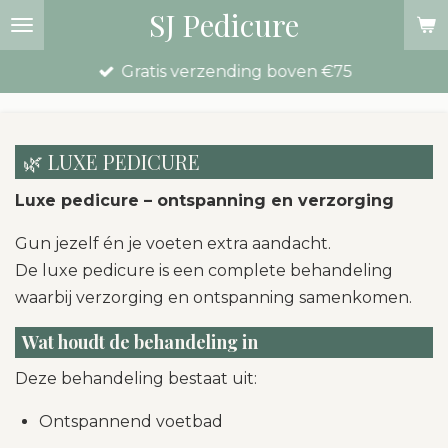
SJ Pedicure
Ga
direct
Gratis verzending boven €75
naar
de
hoofdinhoud
🌿 LUXE PEDICURE
Luxe pedicure – ontspanning en verzorging
Gun jezelf én je voeten extra aandacht.
De luxe pedicure is een complete behandeling
waarbij verzorging en ontspanning samenkomen.
Wat houdt de behandeling in
Deze behandeling bestaat uit:
Ontspannend voetbad