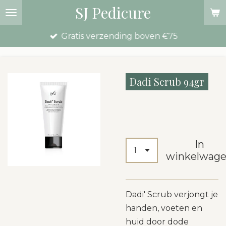
SJ Pedicure
Ga
direct
Gratis verzending boven €75
naar
de
hoofdinhoud
Dadi Scrub 94gr
€ 13,50
In
winkelwag
Dadi' Scrub verjongt je
handen, voeten en
huid door dode