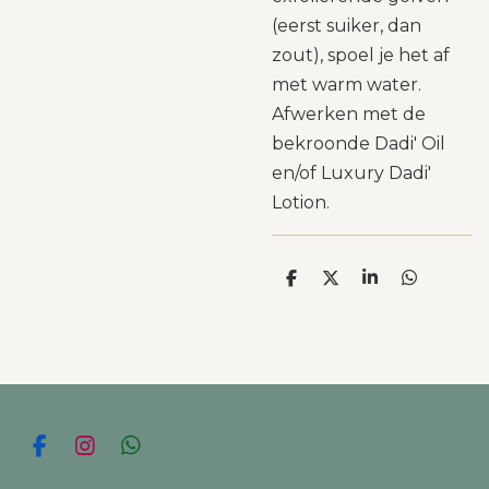
(eerst suiker, dan
zout), spoel je het af
met warm water.
Afwerken met de
bekroonde Dadi' Oil
en/of Luxury Dadi'
Lotion.
D
D
S
D
e
e
h
e
l
e
a
l
e
l
r
e
n
e
n
F
I
W
a
n
h