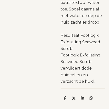
extra textuur water
toe. Spoel daarna af
met water en dep de
huid zachtjes droog
Resultaat Footlogix
Exfoliating Seaweed
Scrub:
Footlogix Exfoliating
Seaweed Scrub
verwijdert dode
huidcellen en
verzacht de huid.
D
D
S
D
e
e
h
e
l
e
a
l