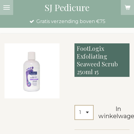
SJ Pedicure
Ga
direct
Gratis verzending boven €75
naar
de
hoofdinhoud
FootLogix
Exfoliating
Seaweed Scrub
250ml 15
€ 27,50
In
winkelwag