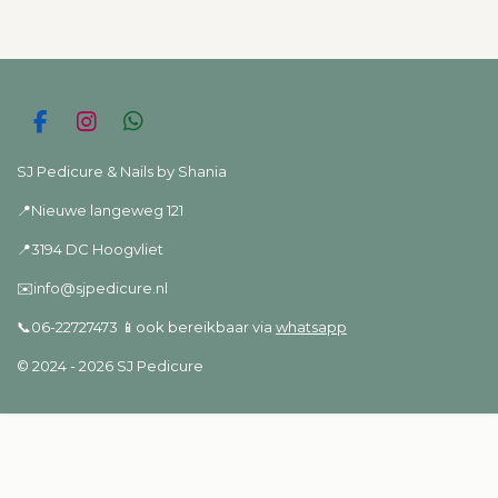
e
l
r
e
n
e
n
F
I
W
a
n
h
c
s
a
SJ Pedicure & Nails by Shania
e
t
t
📍Nieuwe langeweg 121
b
a
s
o
g
A
📍3194 DC Hoogvliet
o
r
p
k
a
p
✉️info@sjpedicure.nl
m
📞06-22727473 📱ook bereikbaar via
whatsapp
© 2024 - 2026 SJ Pedicure