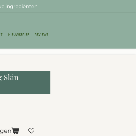
ke ingrediënten
CT
NIEUWSBRIEF
REVIEWS
g Skin
agen