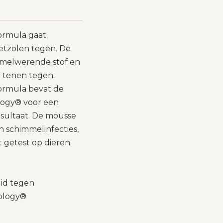
Formula gaat
oetzolen tegen. De
melwerende stof en
 tenen tegen.
Formula bevat de
logy® voor een
esultaat. De mousse
 schimmelinfecties,
t getest op dieren.
uid tegen
nology®