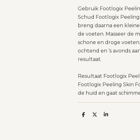
Gebruik Footlogix Peeli
Schud Footlogix Peeling
breng daarna een kleine
de voeten. Masseer de m
schone en droge voeten.
ochtend en ‘s avonds aa
resultaat.
Resultaat Footlogix Peel
Footlogix Peeling Skin 
de huid en gaat schimmel
D
D
S
e
e
h
l
e
a
e
l
r
n
e