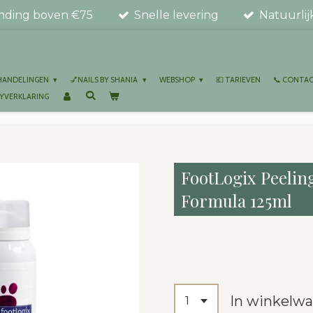
ending boven €75
Snelle levering
Natuurlij
EHANDELINGEN
💅NAILS BY SHANIA
WEBSHOP
💶 TARIEVEN
📞 CONTA
CYVERKLARING
FootLogix Peelin
Formula 125ml
€ 22,00
In winkelw