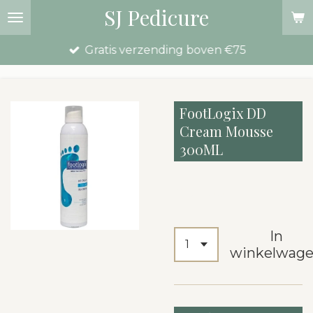
SJ Pedicure
Ga
direct
Gratis verzending boven €75
naar
de
hoofdinhoud
FootLogix DD
Cream Mousse
300ML
€ 34,00
In
winkelwag