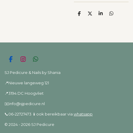
D
D
S
D
e
e
h
e
l
e
a
l
e
l
r
e
n
e
n
F
I
W
a
n
h
c
s
a
SJ Pedicure & Nails by Shania
e
t
t
📍Nieuwe langeweg 121
b
a
s
o
g
A
📍3194 DC Hoogvliet
o
r
p
k
a
p
✉️info@sjpedicure.nl
m
📞06-22727473 📱ook bereikbaar via
whatsapp
© 2024 - 2026 SJ Pedicure