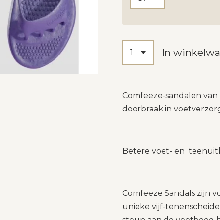
In winkelw
Comfeeze-sandalen van F
doorbraak in voetverzor
Betere voet- en teenuitl
Comfeeze Sandals zijn v
unieke vijf-tenenscheider
steun aan de voetboog b