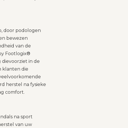
, door podologen
 en bewezen
ndheid van de
by Footlogix®
 dievoorziet in de
 klanten die
r veelvoorkomende
d herstel na fysieke
ag comfort.
ndals na sport
herstel van uw