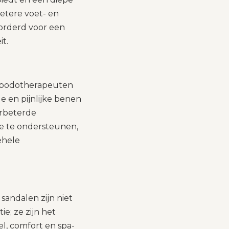
etere voet- en
vorderd voor een
it.
r podotherapeuten
 en pijnlijke benen
rbeterde
ie te ondersteunen,
gehele
sandalen zijn niet
e; ze zijn het
el, comfort en spa-