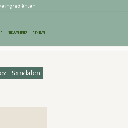
ke ingrediënten
CT
NIEUWSBRIEF
REVIEWS
eze Sandalen