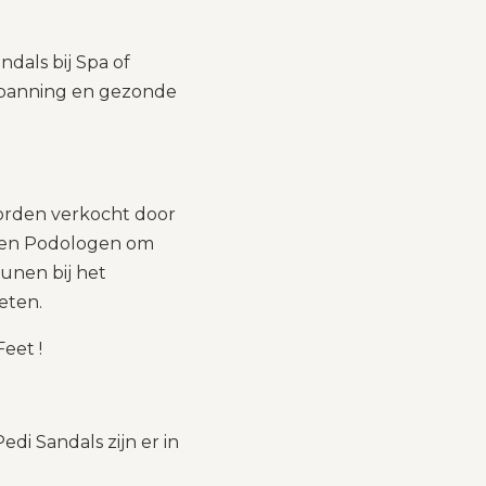
dals bij Spa of
spanning en gezonde
rden verkocht door
s en Podologen om
unen bij het
eten.
eet !
di Sandals zijn er in