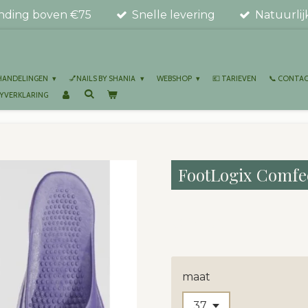
ending boven €75
Snelle levering
Natuurlij
EHANDELINGEN
💅NAILS BY SHANIA
WEBSHOP
💶 TARIEVEN
📞 CONTA
CYVERKLARING
FootLogix Comfe
€ 25,00
maat