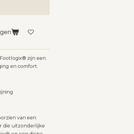
agen
ootlogix® zijn een
ging en comfort.
ijning
oorzien van een
 die uitzonderlijke
iedt en een diepe