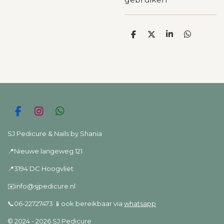
D
D
S
D
e
e
h
e
l
e
a
l
e
l
r
e
n
e
n
F
I
W
a
n
h
c
s
a
SJ Pedicure & Nails by Shania
e
t
t
📍Nieuwe langeweg 121
b
a
s
o
g
A
📍3194 DC Hoogvliet
o
r
p
k
a
p
✉️info@sjpedicure.nl
m
📞06-22727473 📱ook bereikbaar via
whatsapp
© 2024 - 2026 SJ Pedicure