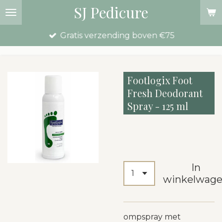
SJ Pedicure
Ga
direct
Gratis verzending boven €75
naar
de
hoofdinhoud
Footlogix Foot
Fresh Deodorant
Spray - 125 ml
€ 18,00
In
winkelwag
ompspray met